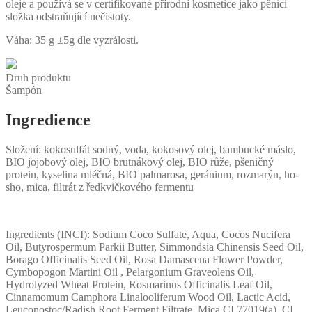
oleje a používá se v certifikované přírodní kosmetice jako pěnicí
složka odstraňující nečistoty.
Váha: 35 g ±5g dle vyzrálosti.
Druh produktu
Šampón
Ingredience
Složení: kokosulfát sodný, voda, kokosový olej, bambucké máslo,
BIO jojobový olej, BIO brutnákový olej, BIO růže, pšeničný
protein, kyselina mléčná, BIO palmarosa, geránium, rozmarýn, ho-
sho, mica, filtrát z ředkvičkového fermentu
Ingredients (INCI): Sodium Coco Sulfate, Aqua, Cocos Nucifera
Oil, Butyrospermum Parkii Butter, Simmondsia Chinensis Seed Oil,
Borago Officinalis Seed Oil, Rosa Damascena Flower Powder,
Cymbopogon Martini Oil , Pelargonium Graveolens Oil,
Hydrolyzed Wheat Protein, Rosmarinus Officinalis Leaf Oil,
Cinnamomum Camphora Linalooliferum Wood Oil, Lactic Acid,
Leuconostoc/Radish Root Ferment Filtrate, Mica CI 77019(a), CI