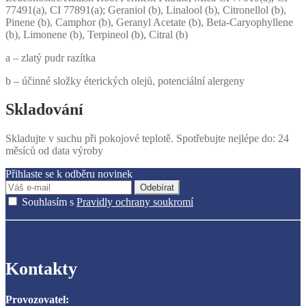
77491(a), CI 77891(a); Geraniol (b), Linalool (b), Citronellol (b),
Pinene (b), Camphor (b), Geranyl Acetate (b), Beta-Caryophyllene
(b), Limonene (b), Terpineol (b), Citral (b)
a – zlatý pudr razítka
b – účinné složky éterických olejů, potenciální alergeny
Skladování
Skladujte v suchu při pokojové teplotě. Spotřebujte nejlépe do: 24
měsíců od data výroby
Přihlaste se k odběru novinek
Odebírat
Souhlasím s
Pravidly ochrany soukromí
Kontakty
Provozovatel: