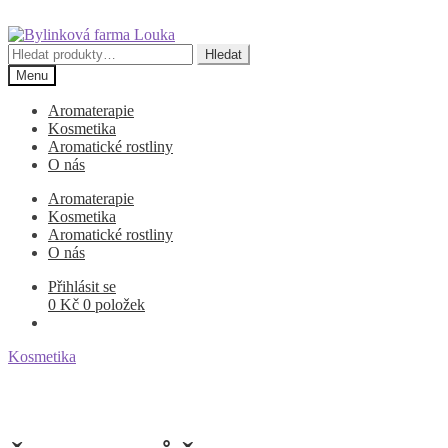
Přeskočit
Přejít
na
k
Hledat:
Hledat
navigaci
obsahu
Menu
webu
Aromaterapie
Kosmetika
Aromatické rostliny
O nás
Aromaterapie
Kosmetika
Aromatické rostliny
O nás
Přihlásit se
0
Kč
0 položek
Kosmetika