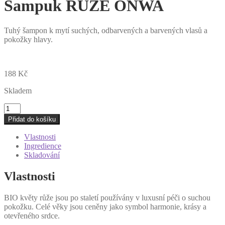
Šampuk RŮŽE ONWA
Tuhý šampon k mytí suchých, odbarvených a barvených vlasů a
pokožky hlavy.
188
Kč
Skladem
Šampuk
RŮŽE
Přidat do košíku
ONWA
množství
Vlastnosti
Ingredience
Skladování
Vlastnosti
BIO květy růže jsou po staletí používány v luxusní péči o suchou
pokožku. Celé věky jsou ceněny jako symbol harmonie, krásy a
otevřeného srdce.