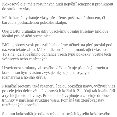
Kokosový olej má z rostlinných tuků největší schopnost proniknout
do struktury vlasu.
Máslo karité hydratuje vlasy přesušené, poškozené sluncem, či
barvou a podrážděnou pokožku skalpu.
Olej z BIO brutnáku je díky vysokému obsahu kyseliny linolové
ideální pro pěstění suché pleti.
BIO jojobový vosk pro svůj blahodárný účinek na pleť proslul pod
názvem tekuté zlato. Má kondicionační a harmonizující vlastnosti.
To z něj dělá ideálního ochránce všech typů pokožky, včetně těch
svědivých nebo zanícených.
Uzavřenost struktury vlasového vlákna fixuje pšeničný protein a
kondici suchým vlasům zvyšuje olej z palmarosy, gerania,
rozmarýnu a ho-sho dřeva.
Pšeničné proteiny také regenerují celou pokožku hlavy, vyživují vlas
po celé jeho délce včetně vlasových kořínků. Zajišťují tak kvalitnější
a rychleji rostoucí vlasy. Protein, také vyplňuje a zaceluje drobné
trhlinky v narušené struktuře vlasu. Pomáhá tak zlepšovat stav
roztřepených konečků.
Sodium kokosulfát je odvozený od mastných kyselin kokosového