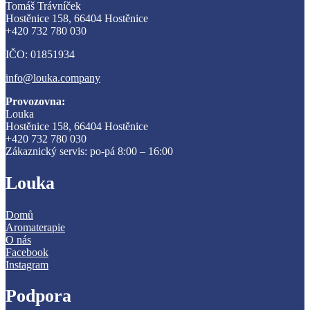
Tomáš Trávníček
Hostěnice 158, 66404 Hostěnice
+420 732 780 030
IČO: 01851934
info@louka.company
Provozovna:
Louka
Hostěnice 158, 66404 Hostěnice
+420 732 780 030
Zákaznický servis: po-pá 8:00 – 16:00
Louka
Domů
Aromaterapie
O nás
Facebook
Instagram
Podpora