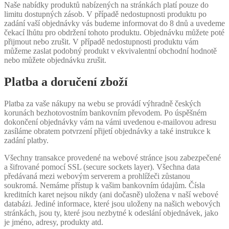
Naše nabídky produktů nabízených na stránkách platí pouze do
limitu dostupných zásob. V případě nedostupnosti produktu po
zadání vaší objednávky vás budeme informovat do 8 dnů a uvedeme
čekací lhůtu pro obdržení tohoto produktu. Objednávku můžete poté
přijmout nebo zrušit. V případě nedostupnosti produktu vám
můžeme zaslat podobný produkt v ekvivalentní obchodní hodnotě
nebo můžete objednávku zrušit.
Platba a doručení zboží
Platba za vaše nákupy na webu se provádí výhradně českých
korunách bezhotovostním bankovním převodem. Po úspěšném
dokončení objednávky vám na vámi uvedenou e-mailovou adresu
zasíláme obratem potvrzení přijetí objednávky a také instrukce k
zadání platby.
Všechny transakce provedené na webové stránce jsou zabezpečené
a šifrované pomocí SSL (secure sockets layer). Všechna data
předávaná mezi webovým serverem a prohlížeči zůstanou
soukromá. Nemáme přístup k vašim bankovním údajům. Čísla
kreditních karet nejsou nikdy (ani dočasně) uložena v naší webové
databázi. Jediné informace, které jsou uloženy na našich webových
stránkách, jsou ty, které jsou nezbytné k odeslání objednávek, jako
je jméno, adresy, produkty atd.