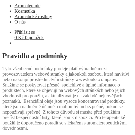
Aromaterapie
Kosmetika
Aromatické rostliny
O nás
Přihlásit se
0
Kč
0 položek
Pravidla a podmínky
Tyto všeobecné podmínky prodeje platí výhradně mezi
provozovatelem webové stránky a jakoukoli osobou, která navštíví
nebo nakoupí prostřednictvím stránky www.louka.company.
Snažíme se poskytovat přesné, spolehlivé a úplné informace o
produktech, které se objevují na webových stránkách nebo jejich
vhodnosti pro použití, a aktualizovat je na základě nejnovějších
poznatků. Esenciální oleje jsou vysoce koncentrované produkty,
které jsou nadměrně účinné a mohou být nebezpečné, pokud se
nepoužívají správně. Z tohoto důvodu si musíte před použitím
přečíst bezpečnostní listy, které jsou k dispozici. Pro terapeutické
použití je doporučeno poradit se s lékařem s aromaterapeutickými
dovednostmi.