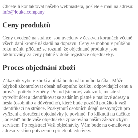
Chcete-li kontaktovat našeho webmastera, pošlete e-mail na adresu:
info@louka.company
Ceny produktů
Ceny uvedené na stránce jsou uvedeny v českých korunách včetně
všech daní kromě nákladů na dopravu. Ceny se mohou v průběhu
roku měnit, přičemž se rozumí, že objednané produkty jsou
fakturovány za ceny platné v době registrace objednávky.
Proces objednání zboží
Zákazník vybere zboží a přidá ho do nákupního košíku. Může
kdykoli zkontrolovat obsah nákupního košíku, odpovídající cenu a
provést potřebné změny. Pokud jste nový zákazník, musíte si
vytvořit účet a identifikovat se zadáním platné e-mailové adresy a
hesla (osobního a důvěrného), které bude později použito k vaší
identifikaci na stránce. Poskytnutí osobních údajů nezbytných pro
vyřízení a doručení objednávky je povinné. Po kliknutí na tlačítko
„odeslat“ bude vaše objednávka zpracována naším zákaznickým
servisem. Po registraci Vaší objednávky Vám bude na e-mailovou
adresu zasláno potvrzení o přijetí objednávky.