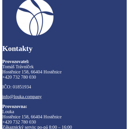
Kontakty
Provozovatel:
Tomáš Trávníček
Hostěnice 158, 66404 Hostěnice
+420 732 780 030
IČO: 01851934
info@louka.company
Provozovna:
Louka
Hostěnice 158, 66404 Hostěnice
+420 732 780 030
Zákaznický servis: po-pá 8:00 – 16:00