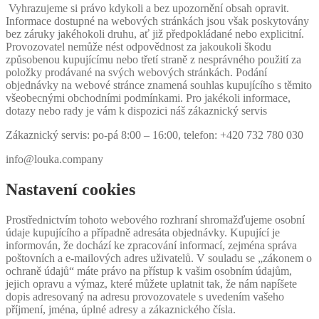
Vyhrazujeme si právo kdykoli a bez upozornění obsah opravit.
Informace dostupné na webových stránkách jsou však poskytovány
bez záruky jakéhokoli druhu, ať již předpokládané nebo explicitní.
Provozovatel nemůže nést odpovědnost za jakoukoli škodu
způsobenou kupujícímu nebo třetí straně z nesprávného použití za
položky prodávané na svých webových stránkách. Podání
objednávky na webové stránce znamená souhlas kupujícího s těmito
všeobecnými obchodními podmínkami. Pro jakékoli informace,
dotazy nebo rady je vám k dispozici náš zákaznický servis
Zákaznický servis: po-pá 8:00 – 16:00, telefon: +420 732 780 030
info@louka.company
Nastavení cookies
Prostřednictvím tohoto webového rozhraní shromažďujeme osobní
údaje kupujícího a případně adresáta objednávky. Kupující je
informován, že dochází ke zpracování informací, zejména správa
poštovních a e-mailových adres uživatelů. V souladu se „zákonem o
ochraně údajů“ máte právo na přístup k vašim osobním údajům,
jejich opravu a výmaz, které můžete uplatnit tak, že nám napíšete
dopis adresovaný na adresu provozovatele s uvedením vašeho
příjmení, jména, úplné adresy a zákaznického čísla.