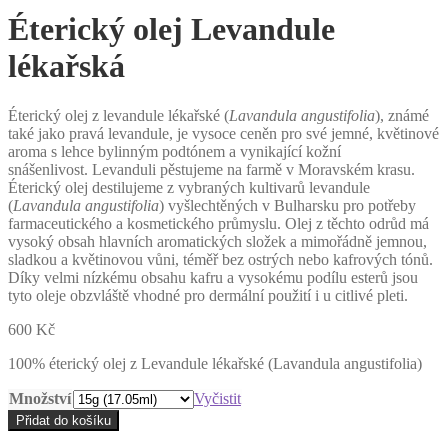
Éterický olej Levandule
lékařská
Éterický olej z levandule lékařské (
Lavandula angustifolia
), známé
také jako pravá levandule, je vysoce ceněn pro své jemné, květinové
aroma s lehce bylinným podtónem a vynikající kožní
snášenlivost. Levanduli pěstujeme na farmě v Moravském krasu.
Éterický olej destilujeme z vybraných kultivarů levandule
(
Lavandula angustifolia
) vyšlechtěných v Bulharsku pro potřeby
farmaceutického a kosmetického průmyslu. Olej z těchto odrůd má
vysoký obsah hlavních aromatických složek a mimořádně jemnou,
sladkou a květinovou vůni, téměř bez ostrých nebo kafrových tónů.
Díky velmi nízkému obsahu kafru a vysokému podílu esterů jsou
tyto oleje obzvláště vhodné pro dermální použití i u citlivé pleti.
600
Kč
100% éterický olej z Levandule lékařské (Lavandula angustifolia)
Množství
Vyčistit
Éterický
Přidat do košíku
olej