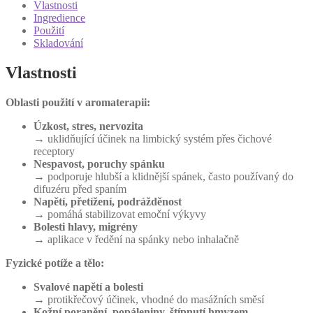
Levandule
Vlastnosti
lékařská
Ingredience
množství
Použití
Skladování
Vlastnosti
Oblasti použití v aromaterapii:
Úzkost, stres, nervozita
→ uklidňující účinek na limbický systém přes čichové
receptory
Nespavost, poruchy spánku
→ podporuje hlubší a klidnější spánek, často používaný do
difuzéru před spaním
Napětí, přetížení, podrážděnost
→ pomáhá stabilizovat emoční výkyvy
Bolesti hlavy, migrény
→ aplikace v ředění na spánky nebo inhalačně
Fyzické potíže a tělo:
Svalové napětí a bolesti
→ protikřečový účinek, vhodné do masážních směsí
Kožní poranění, popáleniny, štípnutí hmyzem