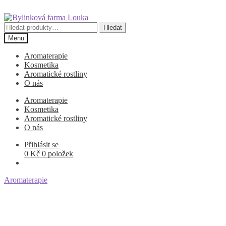
Přeskočit
Přejít
na
k
Hledat:
Hledat
navigaci
obsahu
Menu
webu
Aromaterapie
Kosmetika
Aromatické rostliny
O nás
Aromaterapie
Kosmetika
Aromatické rostliny
O nás
Přihlásit se
0
Kč
0 položek
Aromaterapie