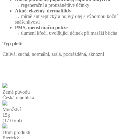
→ regenerační a protizánětlivé účinky
Akné, ekzémy, dermatitidy
→ mírně antiseptický a hojivý olej s výbornou kožní
snášenlivostí
PMS, menstruační potíže
→ tlumení křečí, uvolňující účinek při masáži břicha
Typ pleti:
Citlivá, suchá, normální, zralá, podrážděná, aknózní
Země původu
Česká republika
Množství
15g
(17.05ml)
Druh produktu
Éterický