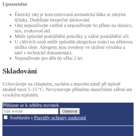
Upozornění
Éterický olej je koncentrovaná aromatická látka se silnými
účinky. Dodržujte bezpečné dávkování.
Olej nepoužívejte vnitřně a nepoužívejte ho přímo na sliznice,
nos, zvukovod atd.
Může způsobit podráždění pokožky a vážné podráždění očí.
U citlivých osob může způsobit alergickou reakci na některou
složku oleje. Alergeny jsou uvedeny ve složení výrobku a
také v technické dokumentaci.
Nepoužívejte pro děti do věku 2 let.
Skladování
Uchovávejte na chladném, suchém a tmavém místě při teplotě
ideálně mezi 5–15 °C. Nevystavujte přímému slunečnímu záření ani
vysokým teplotám.
Přihlaste se k odběru novinek
Odebírat
Souhlasím s
Pravidly ochrany soukromí