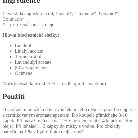
Ingredience
Lavandula angustifolia oil, Linalol*, Limonene*, Geraniol*,
Coumarin*
* = přirozená součást oleje
Hlavní biochemické složky:
Linalool
Linalyl acetate
Terpinen-4-ol
Lavandulyl acetate
β-Caryophyllene
Ocimene
(Nízký obsah kafru <0,5 % – rozdíl oproti lavandinu)
Použití
O správném použití a dávkování éterického oleje se poraďte nejprve
s certifikovaným aromaterapeutem. Do koupele přimíchejte 3-10
kapek. Při masáži nařeďte na 1 % v nosném oleji (14 kapek na 50ml
oleje). Při inhalaci 1-2 kapky do misky s vodou. Pro obklady
nařeďte na 1 % v hydrofilním oleji a vodě.